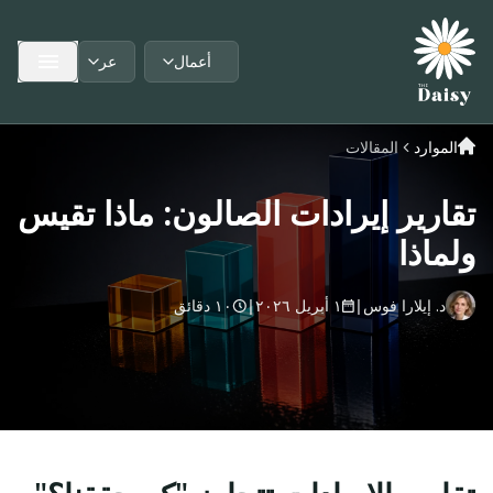
أعمال
عر
Language:
User type:
الموارد
المقالات
تقارير إيرادات الصالون: ماذا تقيس
ولماذا
د. إيلارا فوس
|
١ أبريل ٢٠٢٦
|
١٠ دقائق