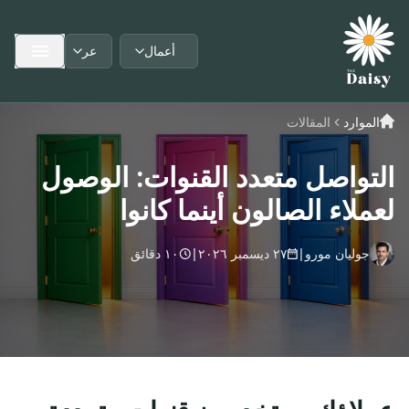
أعمال
عر
Language:
User type:
الموارد
المقالات
التواصل متعدد القنوات: الوصول
لعملاء الصالون أينما كانوا
جوليان مورو
|
٢٧ ديسمبر ٢٠٢٦
|
١٠ دقائق