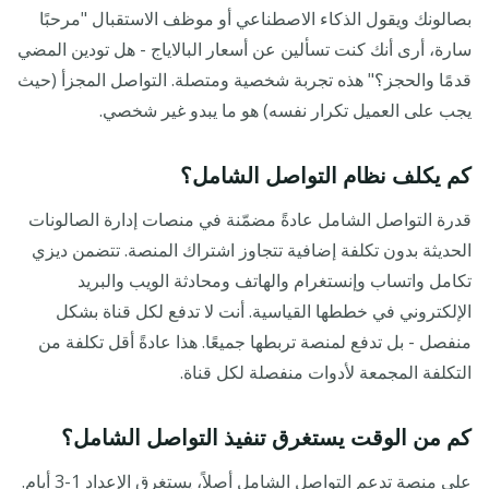
بصالونك ويقول الذكاء الاصطناعي أو موظف الاستقبال "مرحبًا
سارة، أرى أنك كنت تسألين عن أسعار البالاياج - هل تودين المضي
قدمًا والحجز؟" هذه تجربة شخصية ومتصلة. التواصل المجزأ (حيث
يجب على العميل تكرار نفسه) هو ما يبدو غير شخصي.
كم يكلف نظام التواصل الشامل؟
قدرة التواصل الشامل عادةً مضمّنة في منصات إدارة الصالونات
الحديثة بدون تكلفة إضافية تتجاوز اشتراك المنصة. تتضمن ديزي
تكامل واتساب وإنستغرام والهاتف ومحادثة الويب والبريد
الإلكتروني في خططها القياسية. أنت لا تدفع لكل قناة بشكل
منفصل - بل تدفع لمنصة تربطها جميعًا. هذا عادةً أقل تكلفة من
التكلفة المجمعة لأدوات منفصلة لكل قناة.
كم من الوقت يستغرق تنفيذ التواصل الشامل؟
على منصة تدعم التواصل الشامل أصلاً، يستغرق الإعداد 1-3 أيام.