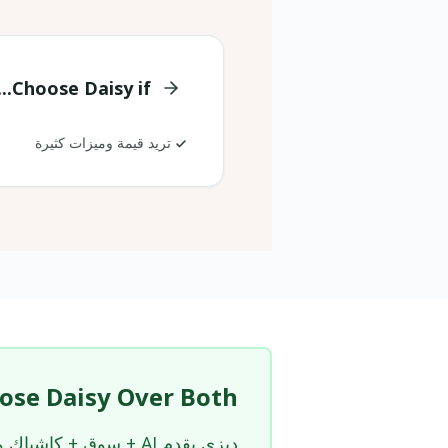
Choose Daisy if...
تريد قيمة وميزات كثيرة
se Daisy Over Both?
ديزي يقدم AI + سوق + كاشباك وواجهة عربية/RTL ضمن منصة واحدة.