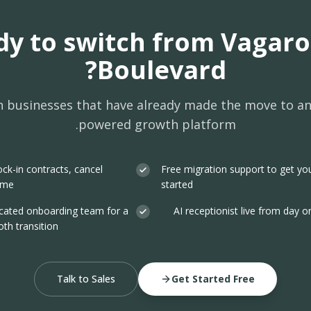
dy to switch from
Vagaro
?
Boulevard
n businesses that have already made the move to an
powered growth platform.
ock-in contracts, cancel
Free migration support to get yo
ime
started
cated onboarding team for a
AI receptionist live from day o
th transition
Talk to Sales
Get Started Free