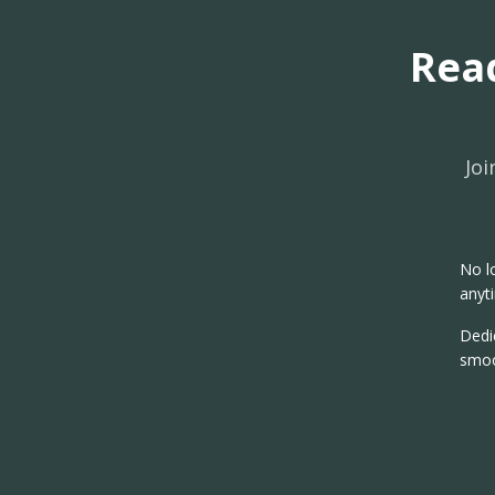
Rea
Joi
No l
anyt
Dedi
smoo