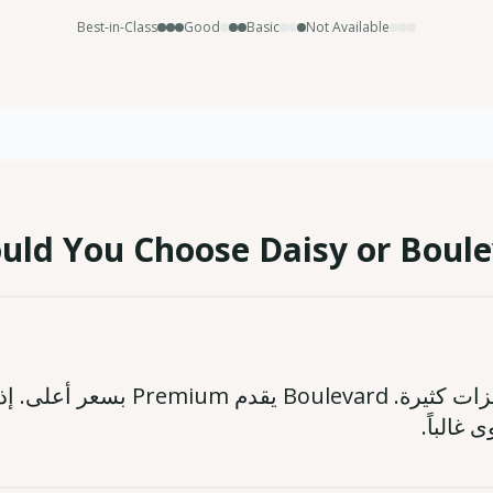
Best-in-Class
Good
Basic
Not Available
uld You Choose Daisy or Boule
 غالباً.