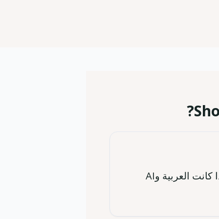
Sho
Vagaro يقدم قيمة بميزات كثيرة. Boulevard يقدم Premium بسعر أعلى. إذا كانت العربية وAI