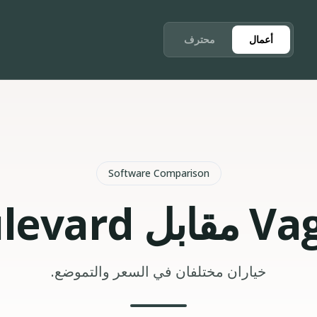
أعمال
محترف
Software Comparison
الدروس والأدلة
أدلة خطوة بخطوة للاستفادة القصوى من ديزي
 Boulevard
التحديثات
أحدث الميزات والتحسينات
خياران مختلفان في السعر والتموضع.