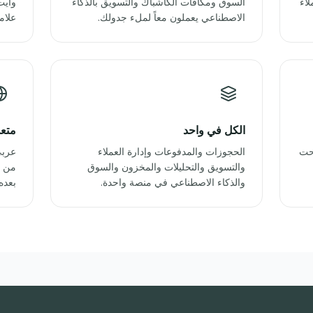
اء
السوق ومكافآت الكاشباك والتسويق بالذكاء
وايت
الاصطناعي يعملون معاً لملء جدولك.
علام
الكل في واحد
متعد
بحت
الحجوزات والمدفوعات وإدارة العملاء
عربي
والتسويق والتحليلات والمخزون والسوق
من ا
والذكاء الاصطناعي في منصة واحدة.
بعده.