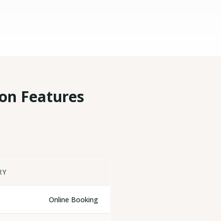
n Features?
RY
aro
Feature Comparison
2026
Online Booking