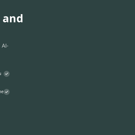
 and
 AI-
u
ne