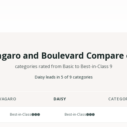
garo and Boulevard Compare o
categories rated from Basic to Best-in-Class
9
Daisy leads in
5
of
9
categories
VAGARO
DAISY
CATEGO
Daisy vs
Vag
Best-in-Class
Best-in-Class